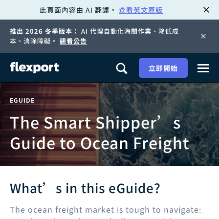
此頁面內容由 AI 翻譯。
查看英文原版
跳
推出 2026 冬季版本：
AI 代理自動化海關作業、降低成
至
本、消除障礙。
觀看公告
內
立即開始
容
EGUIDE
The Smart Shipper’s
Guide to Ocean Freight
What’s in this eGuide?
The ocean freight market is tough to navigate: