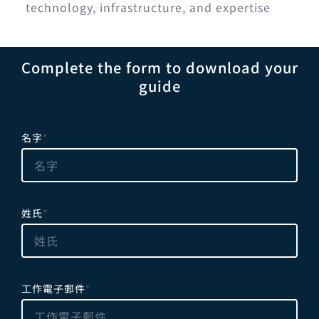
technology, infrastructure, and expertise
Complete the form to download your
guide
L
e
名字
*
a
v
e
t
姓氏
*
h
i
s
f
i
工作電子郵件
*
e