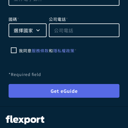
l
d
e
國碼
*
公司電話
*
m
p
選擇國家
t
y
我同意
服務條款
和
隱私權政策
*
*Required field
Get eGuide