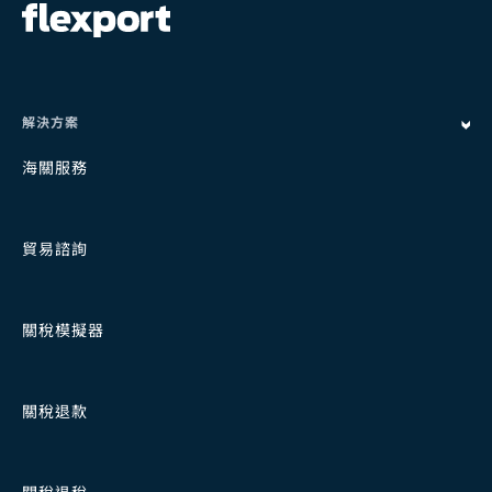
e
m
p
t
y
解決方案
海關服務
貿易諮詢
關稅模擬器
關稅退款
關稅退稅