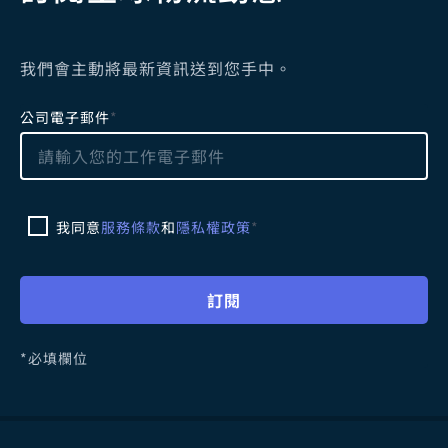
我們會主動將最新資訊送到您手中。
L
公司電子郵件
*
e
a
v
e
我同意
服務條款
和
隱私權政策
*
t
h
i
訂閱
s
f
i
*必填欄位
e
l
d