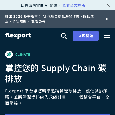
此頁面內容由 AI 翻譯。
查看英文原版
跳
推出 2026 冬季版本：
AI 代理自動化海關作業、降低成
至
本、消除障礙。
觀看公告
內
立即開始
容
CLIMATE
掌控您的 Supply Chain 碳
排放
Flexport 平台讓您精準追蹤貨運碳排放、優化減排策
略，並將清潔燃料納入永續計畫——一個整合平台，全
面掌控。