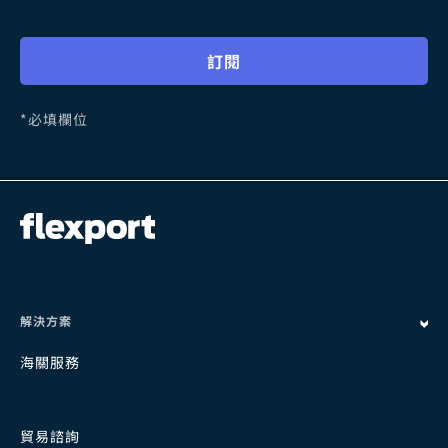
h
i
訂閱
s
f
i
*必填欄位
e
l
d
e
m
p
t
y
解決方案
海關服務
貿易諮詢